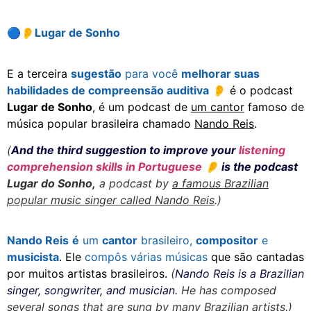
🔵👂
Lugar de Sonho
E a terceira
sugestão
para você
melhorar suas
habilidades de compreensão auditiva
👂
é o podcast
Lugar de Sonho
, é um podcast de
um cantor
famoso de
música popular brasileira chamado
Nando Reis
.
(
And the third suggestion to improve your
listening
comprehension skills in Portuguese
👂
is the podcast
Lugar do Sonho,
a podcast by
a famous Brazilian
popular music singer called Nando Reis
.)
Nando Reis
é
um
cantor
brasileiro,
compositor
e
musicista
. Ele
compôs várias
músicas
que são cantadas
por muitos artistas brasileiros.
(
Nando Reis is a Brazilian
singer, songwriter, and musician.
He has composed
several songs that are sung by many Brazilian artists.)