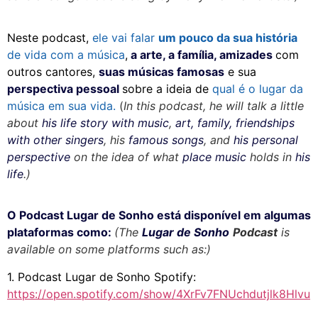
Neste podcast,
ele vai falar
um pouco da sua história
de vida com a música
,
a arte, a família, amizades
com
outros cantores,
suas músicas famosas
e sua
perspectiva pessoal
sobre a ideia de
qual é o lugar da
música em sua vida.
(
In this podcast, he will talk a little
about
his life story with music
,
art, family, friendships
with other singers
, his
famous songs
, and
his personal
perspective
on the idea of what
place music
holds in
his
life
.)
O Podcast
Luga
r de Sonho está disponível em algumas
plataformas como:
(The
Lugar de Sonho
Podcast
is
available on some platforms such as:)
1. Podcast Lugar de Sonho Spotify:
https://open.spotify.com/show/4XrFv7FNUchdutjlk8Hlvu