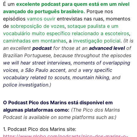
É um
excelente podcast para quem está em um nível
avançado do português brasileiro.
Porque nos
episódios
vamos ouvir
entrevistas nas ruas
, momentos
de
sobreposição de vozes
,
sotaque paulista e um
vocabulário muito específico relacionado a escoteiros
,
caminhadas em montanhas
, a
investigação policial
.
(It is
an excellent
podcast
for those at an
advanced level
of
Brazilian Portuguese, because throughout the episodes
we will hear street interviews, moments of overlapping
voices
, a
São Paulo accent
, and a
very specific
vocabulary related to scouts
,
mountain hiking
, and
police investigation
.)
O Podcast Pico
do
s Marins está disponível em
algumas plataformas como:
(The Pico dos Marins
Podcast is available on some platforms such as:)
1. Podcast Pico dos Marins site:
https://www.globo.com/podcasts/pico-dos-marins-o-