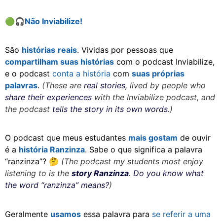
🟢
🎧
Não Inviabilize!
São
histórias
reais
. Vividas por pessoas que
compartilham suas histórias
com o podcast Inviabilize,
e o podcast
conta a história
com
suas próprias
palavras
.
(These are
real stories
, lived by people who
share their experiences
with the Inviabilize podcast, and
the podcast
tells the story in its own words
.)
O podcast que meus estudantes
mais gostam
de ouvir
é a
história Ranzinza
. Sabe o que significa a palavra
“ranzinza”?
🤔
(The podcast my students most enjoy
listening to is the
story Ranzinza
.
Do you know what
the word “ranzinza” means?
)
Geralmente
usamos
essa palavra para
se referir
a uma