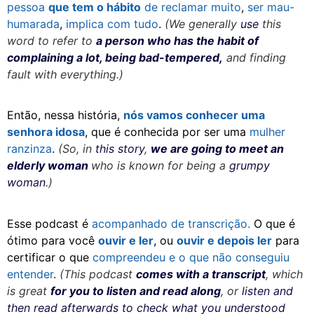
pessoa
que tem o hábito
de
reclamar muito
,
ser mau-
humarada
,
implica com tudo
.
(We generally
use
this
word to refer to
a person who has the habit of
complaining a lot, being bad-tempered,
and finding
fault with everything.)
Então, nessa história,
nós vamos conhecer uma
senhora idosa
, que é conhecida por ser uma
mulher
ranzinza
.
(So, in
this story
,
we are going to meet an
elderly woman
who is known for being a
grumpy
woman
.)
Esse podcast é
acompanhado de transcrição.
O que é
ótimo para você
ouvir e ler
, ou
ouvir e depois ler
para
certificar o que
compreendeu e o que não conseguiu
entender
.
(This podcast
comes with a transcript
, which
is great
for you to listen and read along
, or
listen and
then read afterwards to check what you understood