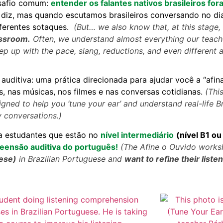
safio comum:
entender os falantes nativos brasileiros fora
iz, mas quando escutamos brasileiros conversando no dia 
iferentes sotaques.
(
But… we also know that, at this stag
assroom.
Often, we understand almost everything our teach
 keep up with the pace, slang, reductions, and even different 
uditiva: uma prática direcionada para ajudar você a “afin
as, nas músicas, nos filmes e nas conversas cotidianas.
(Thi
gned to help you ‘tune your ear’ and understand real-life B
y conversations.)
a estudantes que estão no
nível intermediário
(nível B1 ou
reensão auditiva do português!
(
The Afine o Ouvido worksh
uese)
in Brazilian Portuguese and
want to refine their listen