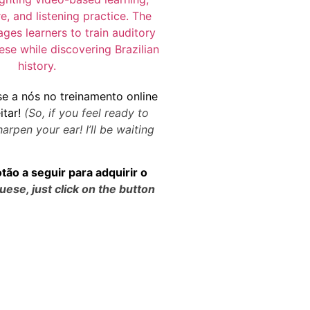
se a nós no treinamento online
tar!
(So, if you feel ready to
rpen your ear! I’ll be waiting
otão a seguir para adquirir o
guese
, just click on the button