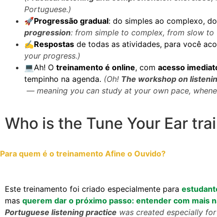
Portuguese.)
🚀Progressão gradual
: do simples ao complexo, do
progression
: from simple to complex, from slow to 
✍️Respostas
de todas as atividades, para você ac
your progress.)
💻Ah! O
treinamento é online
, com
acesso imediat
tempinho na agenda.
(Oh!
The workshop on listeni
— meaning you can study at your own pace, whenever
Who is the Tune Your Ear tra
Para quem é o treinamento Afine o Ouvido?
Este treinamento foi criado especialmente para
e
studant
mas
querem dar o próximo passo: entender com mais nat
Portuguese listening practice
was created especially fo