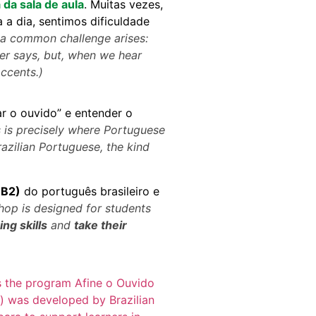
 da sala de aula
. Muitas vezes,
a dia, sentimos dificuldade
e, a common challenge
arises
:
er says, but, when we hear
accents.)
ar o ouvido” e entender o
s is precisely where Portuguese
razilian Portuguese, the kind
 B2)
do português brasileiro e
op is designed for students
ing skills
and
take their