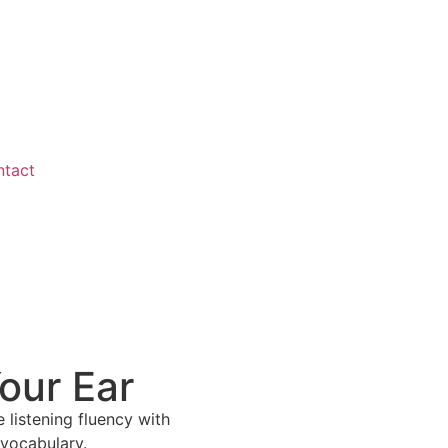
tact
our Ear