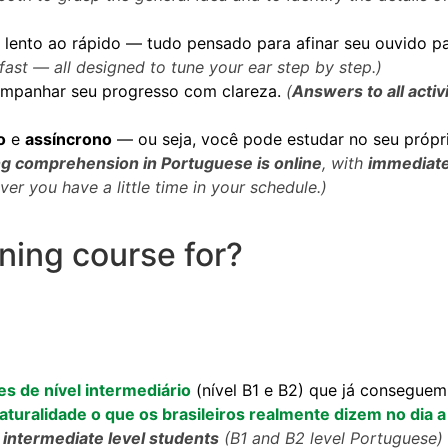
 lento ao rápido — tudo pensado para afinar seu ouvido p
fast — all designed to tune your ear step by step.)
ompanhar seu progresso com clareza.
(
Answers to all activ
o
e
assíncrono
— ou seja, você pode estudar no seu própri
ng comprehension in Portuguese is online
, with
immediate
 you have a little time in your schedule.)
ining course for?
es de nível intermediário
(nível B1 e B2) que já consegue
uralidade o que os brasileiros realmente dizem no dia a 
r
intermediate level students
(B1 and B2 level Portuguese) 