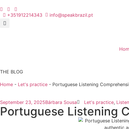
+351912214343
info@speakbrazil.pt
Hom
THE BLOG
Home
-
Let's practice
-
Portuguese Listening Comprehensi
September 23, 2025
Bárbara Sousa
Let's practice
,
Liste
Portuguese Listening 